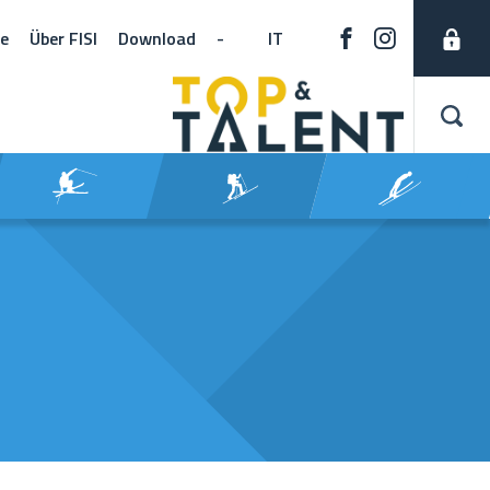
ne
Über FISI
Download
-
IT