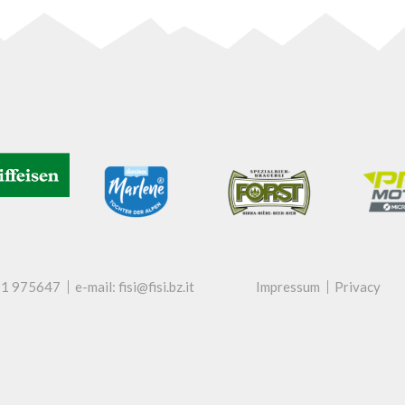
71 975647
e-mail: fisi@fisi.bz.it
Impressum
Privacy