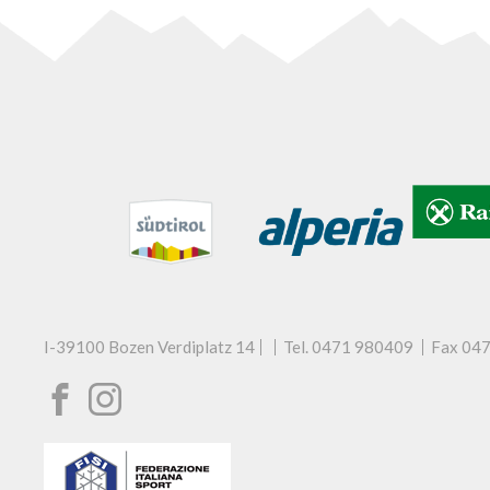
I-39100 Bozen
Verdiplatz 14
Tel. 0471 980409
Fax 04