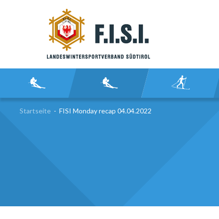
SU
Startseite
-
FISI Monday recap 04.04.2022