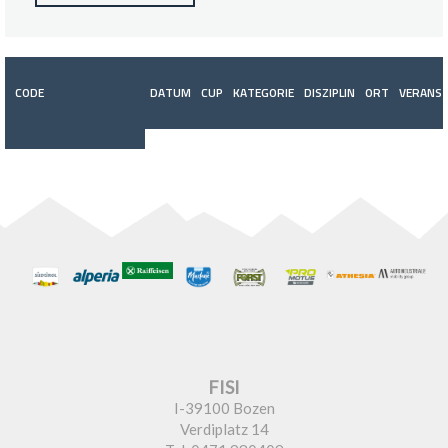
CODE
DATUM
CUP
KATEGORIE
DISZIPLIN
ORT
VERANST
FISI
I-39100 Bozen
Verdiplatz 14