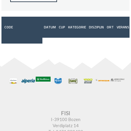
CODE
DATUM
CUP
KATEGORIE
DISZIPLIN
ORT
VERANST
FISI
I-39100 Bozen
Verdiplatz 14