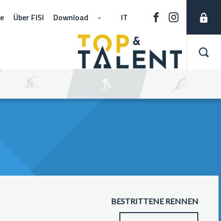
ne
Über FISI
Download
-
IT
BESTRITTENE RENNEN