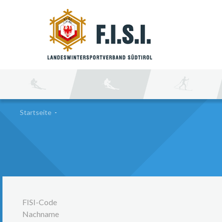
SU
Startseite
-
FISI-Code
Nachname