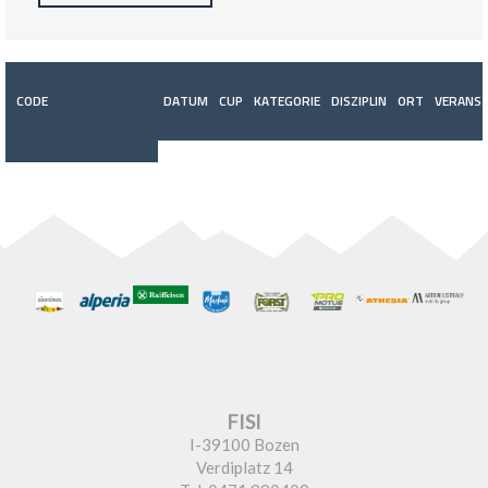
CODE
DATUM
CUP
KATEGORIE
DISZIPLIN
ORT
VERANST
FISI
I-39100 Bozen
Verdiplatz 14