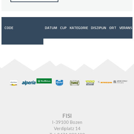
CODE
DATUM
CUP
KATEGORIE
DISZIPLIN
ORT
VERANST
FISI
I-39100 Bozen
Verdiplatz 14