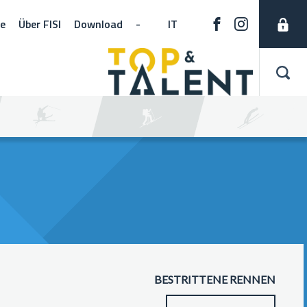
ne
Über FISI
Download
-
IT
BESTRITTENE RENNEN