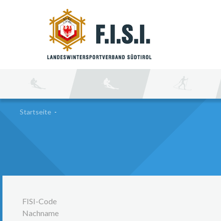
SU
Startseite
-
FISI-Code
Nachname