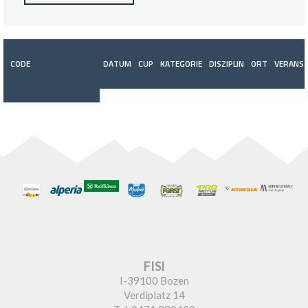
CODE
DATUM
CUP
KATEGORIE
DISZIPLIN
ORT
VERANST
FISI
I-39100 Bozen
Verdiplatz 14