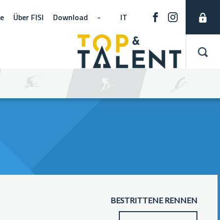
ne
Über FISI
Download
-
IT
BESTRITTENE RENNEN