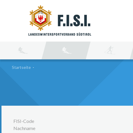
SU
Startseite
-
FISI-Code
Nachname