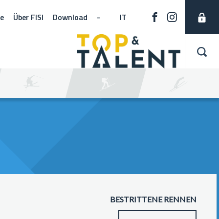
ne
Über FISI
Download
-
IT
BESTRITTENE RENNEN