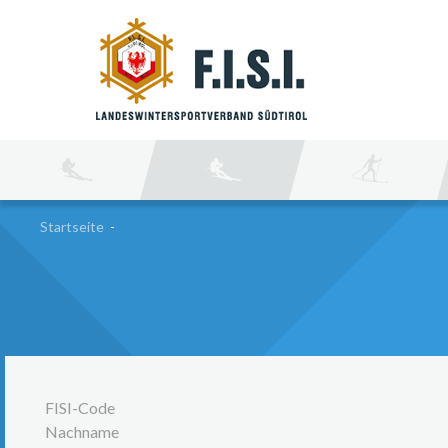
SU
Startseite
-
FISI-Code
Nachname