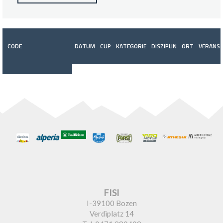
CODE
DATUM
CUP
KATEGORIE
DISZIPLIN
ORT
VERANST
FISI
I-39100 Bozen
Verdiplatz 14