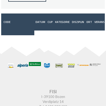
CODE
DATUM
CUP
KATEGORIE
DISZIPLIN
ORT
VERANST
FISI
I-39100 Bozen
Verdiplatz 14