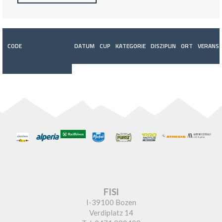
CODE
DATUM
CUP
KATEGORIE
DISZIPLIN
ORT
VERANST
FISI
I-39100 Bozen
Verdiplatz 14