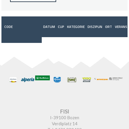
CODE
DATUM
CUP
KATEGORIE
DISZIPLIN
ORT
VERANST
FISI
I-39100 Bozen
Verdiplatz 14