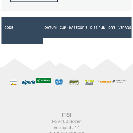
CODE
DATUM
CUP
KATEGORIE
DISZIPLIN
ORT
VERANST
FISI
I-39100 Bozen
Verdiplatz 14