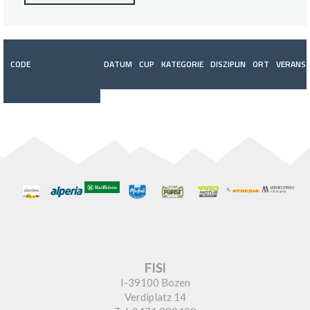
CODE
DATUM
CUP
KATEGORIE
DISZIPLIN
ORT
VERANST
FISI
I-39100 Bozen
Verdiplatz 14