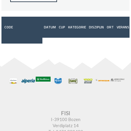
CODE
DATUM
CUP
KATEGORIE
DISZIPLIN
ORT
VERANST
FISI
I-39100 Bozen
Verdiplatz 14