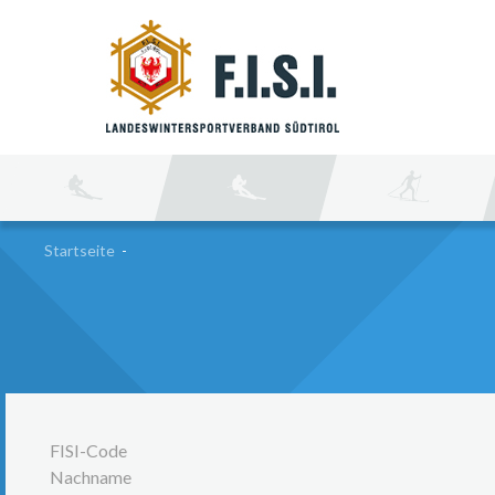
SU
Startseite
-
FISI-Code
Nachname