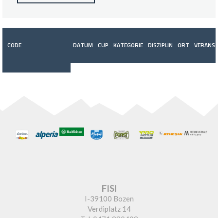
CODE
DATUM
CUP
KATEGORIE
DISZIPLIN
ORT
VERANST
FISI
I-39100 Bozen
Verdiplatz 14