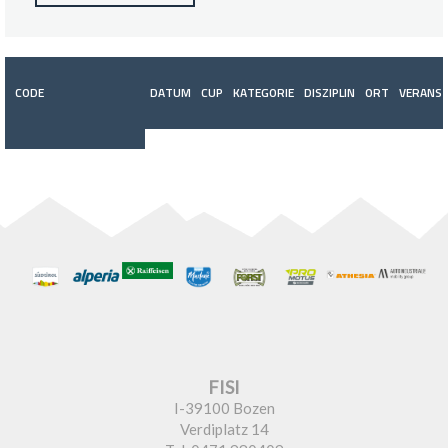
CODE
DATUM
CUP
KATEGORIE
DISZIPLIN
ORT
VERANST
FISI
I-39100 Bozen
Verdiplatz 14