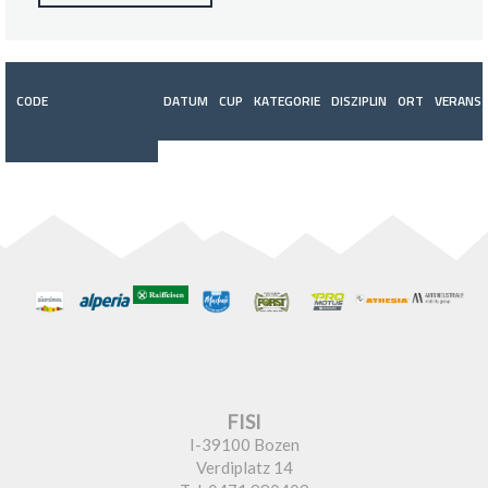
CODE
DATUM
CUP
KATEGORIE
DISZIPLIN
ORT
VERANST
FISI
I-39100 Bozen
Verdiplatz 14