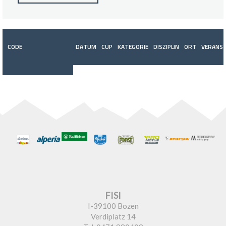
CODE
DATUM
CUP
KATEGORIE
DISZIPLIN
ORT
VERANST
FISI
I-39100 Bozen
Verdiplatz 14