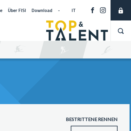
ne
Über FISI
Download
-
IT
BESTRITTENE RENNEN