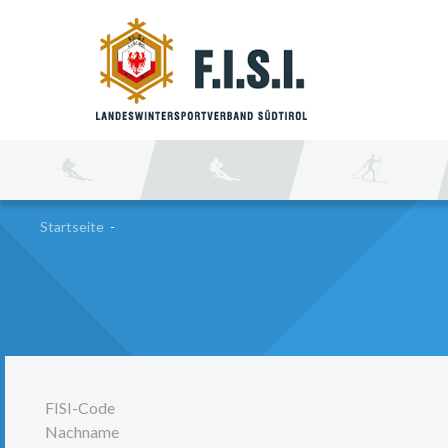
SU
Startseite
-
FISI-Code
Nachname