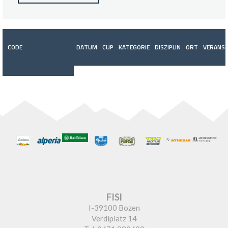
CODE
DATUM
CUP
KATEGORIE
DISZIPLIN
ORT
VERANST
FISI
I-39100 Bozen
Verdiplatz 14