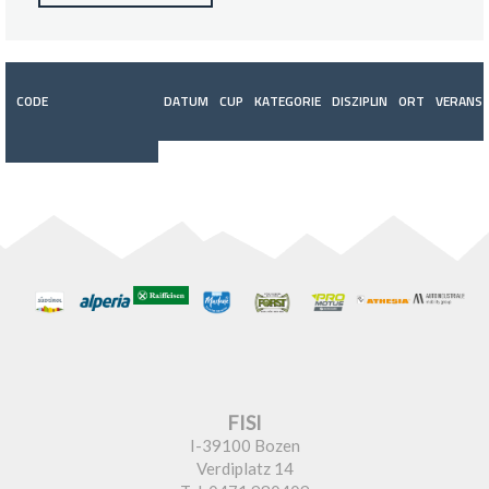
CODE
DATUM
CUP
KATEGORIE
DISZIPLIN
ORT
VERANST
FISI
I-39100 Bozen
Verdiplatz 14