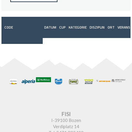
CODE
DATUM
CUP
KATEGORIE
DISZIPLIN
ORT
VERANST
FISI
I-39100 Bozen
Verdiplatz 14