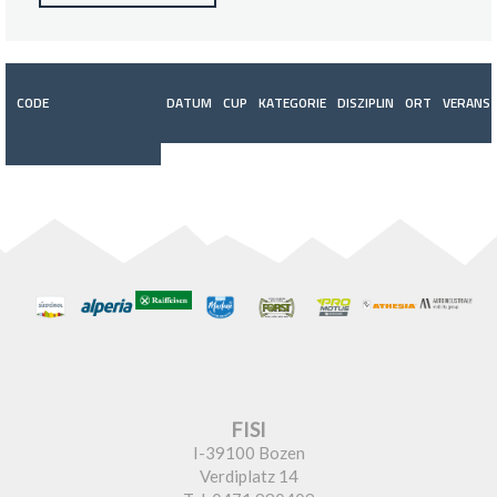
CODE
DATUM
CUP
KATEGORIE
DISZIPLIN
ORT
VERANST
FISI
I-39100 Bozen
Verdiplatz 14