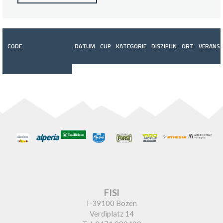
CODE
DATUM
CUP
KATEGORIE
DISZIPLIN
ORT
VERANST
FISI
I-39100 Bozen
Verdiplatz 14