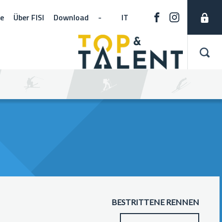
ne
Über FISI
Download
-
IT
BESTRITTENE RENNEN