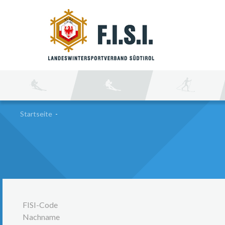
SU
Startseite
-
FISI-Code
Nachname