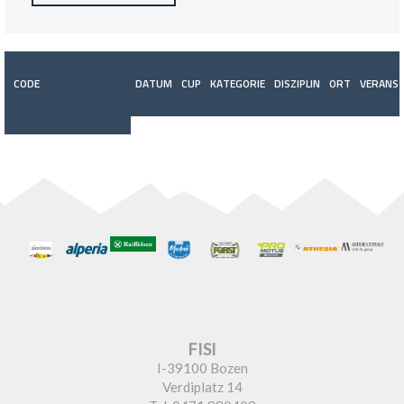
CODE
DATUM
CUP
KATEGORIE
DISZIPLIN
ORT
VERANST
FISI
I-39100 Bozen
Verdiplatz 14