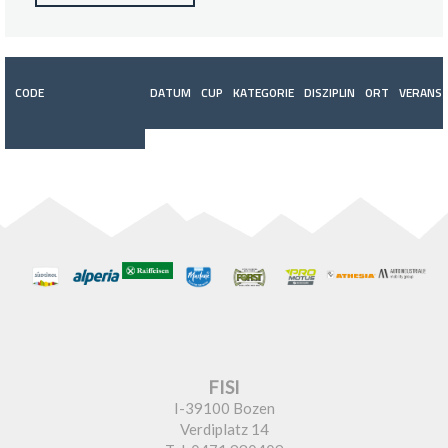
CODE
DATUM
CUP
KATEGORIE
DISZIPLIN
ORT
VERANST
FISI
I-39100 Bozen
Verdiplatz 14