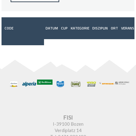
CODE
DATUM
CUP
KATEGORIE
DISZIPLIN
ORT
VERANST
FISI
I-39100 Bozen
Verdiplatz 14