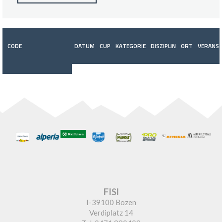
CODE
DATUM
CUP
KATEGORIE
DISZIPLIN
ORT
VERANST
FISI
I-39100 Bozen
Verdiplatz 14