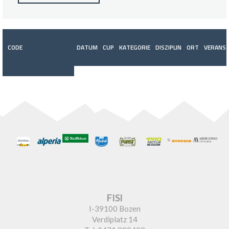
CODE
DATUM
CUP
KATEGORIE
DISZIPLIN
ORT
VERANST
FISI
I-39100 Bozen
Verdiplatz 14