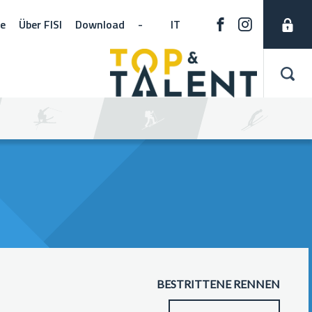
ne
Über FISI
Download
-
IT
BESTRITTENE RENNEN