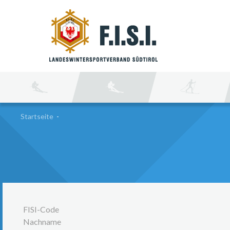
SU
Startseite
-
FISI-Code
Nachname