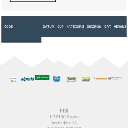
CODE
DATUM
CUP
KATEGORIE
DISZIPLIN
ORT
VERANST
FISI
I-39100 Bozen
Verdiplatz 14