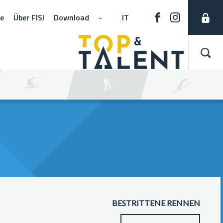
ne
Über FISI
Download
-
IT
BESTRITTENE RENNEN