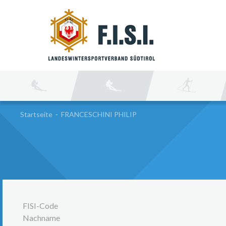
SU
Startseite
-
FRANCESCHINI PHILIP
FISI-Code
Nachname