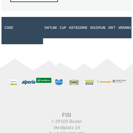
CODE
DATUM
CUP
KATEGORIE
DISZIPLIN
ORT
VERANST
FISI
I-39100 Bozen
Verdiplatz 14