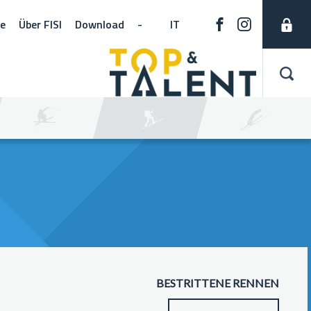
ne
Über FISI
Download
-
IT
BESTRITTENE RENNEN