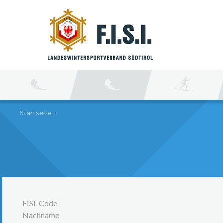
SU
Startseite
-
FISI-Code
Nachname