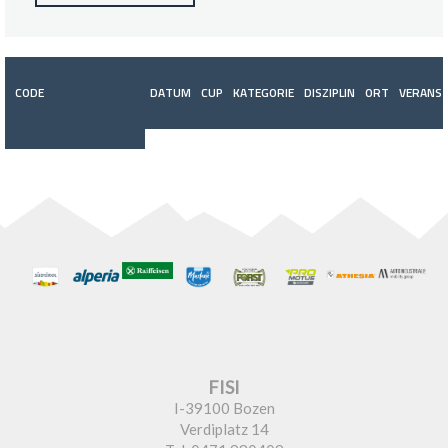
CODE
DATUM
CUP
KATEGORIE
DISZIPLIN
ORT
VERANST
FISI
I-39100 Bozen
Verdiplatz 14