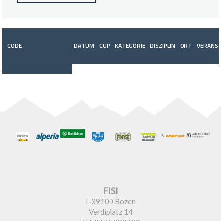
CODE
DATUM
CUP
KATEGORIE
DISZIPLIN
ORT
VERANST
FISI
I-39100 Bozen
Verdiplatz 14