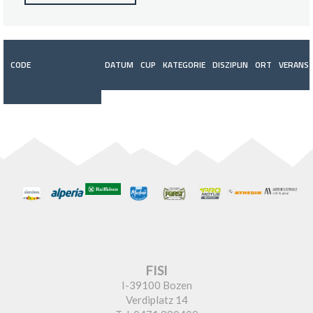
CODE
DATUM
CUP
KATEGORIE
DISZIPLIN
ORT
VERANST
FISI
I-39100 Bozen
Verdiplatz 14