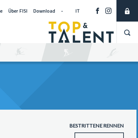
ne
Über FISI
Download
-
IT
BESTRITTENE RENNEN