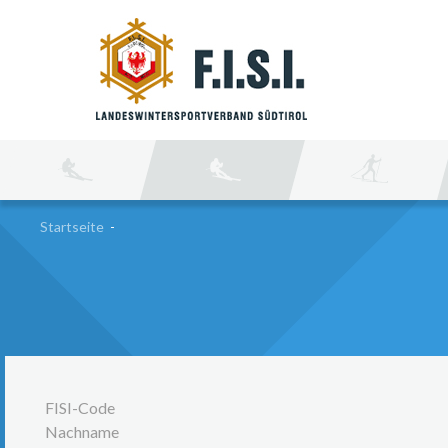
SU
Startseite
-
FISI-Code
Nachname