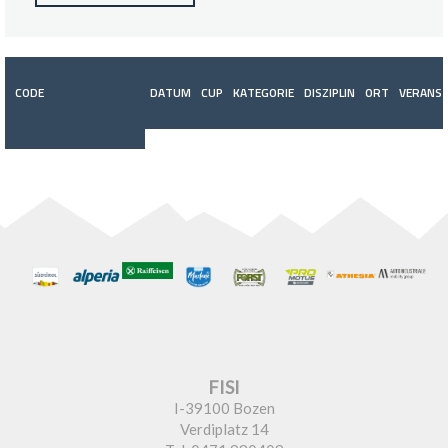
CODE
DATUM
CUP
KATEGORIE
DISZIPLIN
ORT
VERANST
FISI
I-39100 Bozen
Verdiplatz 14