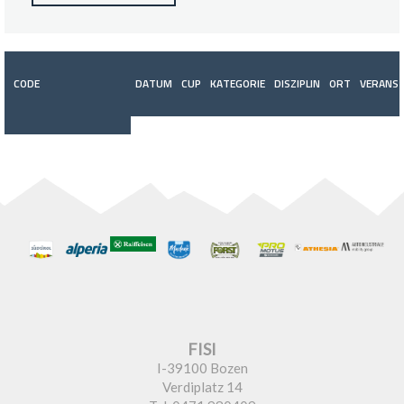
CODE
DATUM
CUP
KATEGORIE
DISZIPLIN
ORT
VERANST
FISI
I-39100 Bozen
Verdiplatz 14