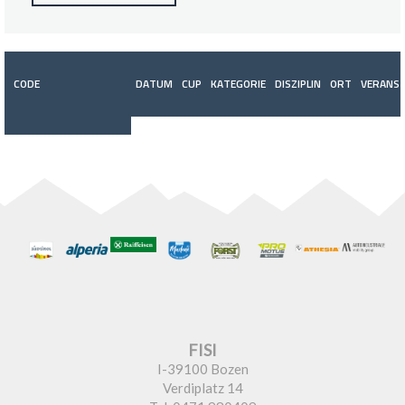
CODE
DATUM
CUP
KATEGORIE
DISZIPLIN
ORT
VERANST
FISI
I-39100 Bozen
Verdiplatz 14