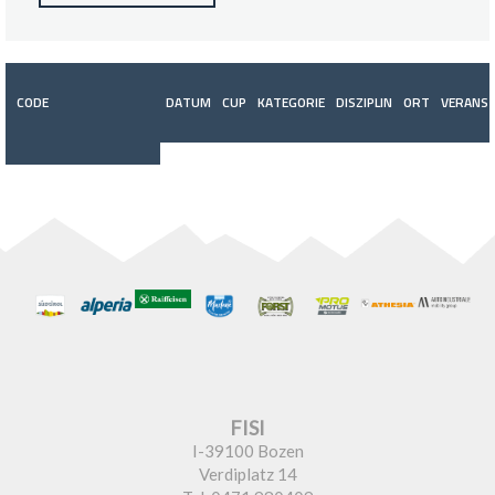
CODE
DATUM
CUP
KATEGORIE
DISZIPLIN
ORT
VERANST
FISI
I-39100 Bozen
Verdiplatz 14