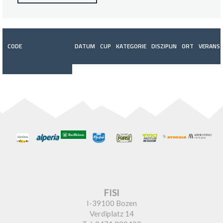
CODE
DATUM
CUP
KATEGORIE
DISZIPLIN
ORT
VERANST
FISI
I-39100 Bozen
Verdiplatz 14