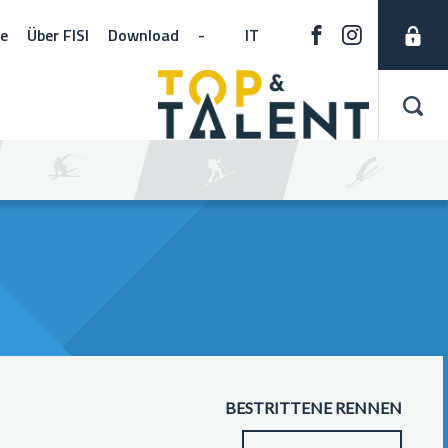
ne
Über FISI
Download
-
IT
BESTRITTENE RENNEN