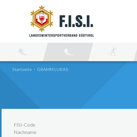
SU
Startseite
-
GRAMM LUKAS
FISI-Code
Nachname